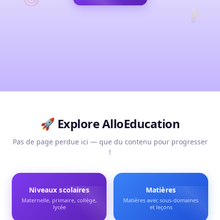
💡
🚀 Explore
AlloEducation
Pas de page perdue ici — que du contenu pour progresser
!
Niveaux scolaires
Matières
Maternelle, primaire, collège,
Matières avec sous-domaines
lycée
et leçons