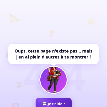
📐
⭐
🏆
✏️
Oups, cette page n'existe pas… mais
📚
404
j'en ai plein d'autres à te montrer !
🧮
🎯
💬 Je t'aide ?