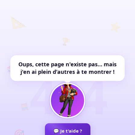
📐
⭐
🏆
✏️
Oups, cette page n'existe pas… mais
📚
404
j'en ai plein d'autres à te montrer !
🧮
🎯
💬 Je t'aide ?