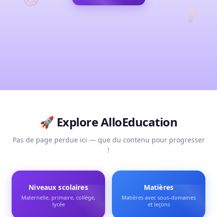
💡
🚀 Explore
AlloEducation
Pas de page perdue ici — que du contenu pour progresser
!
Niveaux scolaires
Matières
Maternelle, primaire, collège,
Matières avec sous-domaines
lycée
et leçons