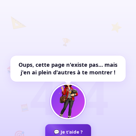
📐
⭐
🏆
✏️
Oups, cette page n'existe pas… mais
📚
404
j'en ai plein d'autres à te montrer !
🧮
🎯
💬 Je t'aide ?