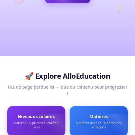
💡
🚀 Explore
AlloEducation
Pas de page perdue ici — que du contenu pour progresser
!
Niveaux scolaires
Matières
Maternelle, primaire, collège,
Matières avec sous-domaines
lycée
et leçons