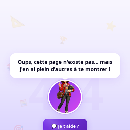
📐
⭐
🏆
✏️
Oups, cette page n'existe pas… mais
📚
404
j'en ai plein d'autres à te montrer !
🧮
🎯
💬 Je t'aide ?