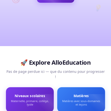
💡
🚀 Explore
AlloEducation
Pas de page perdue ici — que du contenu pour progresser
!
Niveaux scolaires
Matières
Maternelle, primaire, collège,
Matières avec sous-domaines
lycée
et leçons