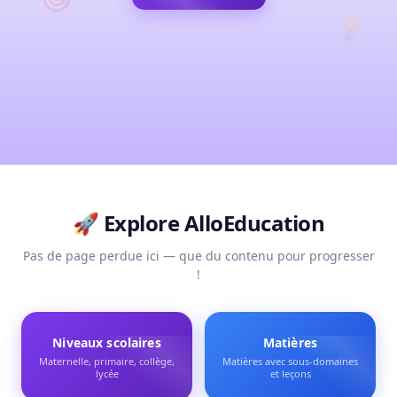
💡
🚀 Explore
AlloEducation
Pas de page perdue ici — que du contenu pour progresser
!
Niveaux scolaires
Matières
Maternelle, primaire, collège,
Matières avec sous-domaines
lycée
et leçons