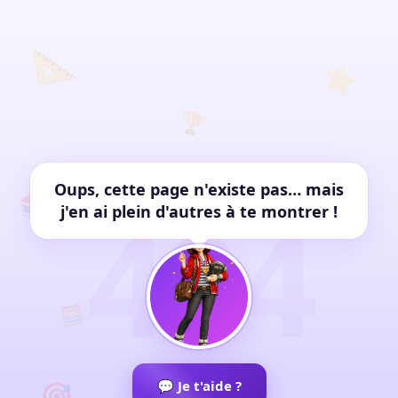
📐
⭐
🏆
✏️
Oups, cette page n'existe pas… mais
📚
404
j'en ai plein d'autres à te montrer !
🧮
🎯
💬 Je t'aide ?